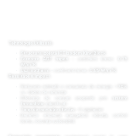
Tehnologia Utilizată:
Structură izolată ICF Izodom King Block
Ferestre ADF tripan
– coeficient termic:
0.75
W/m²K
Ușă Inotherm
– coeficient termic:
0.89 W/m²K
Rezultate & Impact
Reducere estimată a consumului de energie:
~70%
vs. clădire de referință
Diferența de consum acoperită prin
sistem
fotovoltaic
(planificat)
Timp de execuție efectiv:
~5 săptămâni
Beneficii: eficiență energetică ridicată, confort
termic, locuință sustenabilă