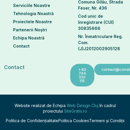
Comuna Gilău, Strada
Serviciile Noastre
Feser, Nr. 436
Tehnologia Noastră
Cod unic de
Proiectele Noastre
înregistrare (CUI)
30835666
Partenerii Noștri
Nr. Înmatriculare Reg.
Echipa Noastră
Com.
Contact
(J)J2012002905128
Contact
+40
contact@constr
744
332
115
Website realizat de Echipa
Web Design Cluj
în cadrul
proiectului
SiteGratis.ro
Politica de Confidențialitate
Politica Cookies
Termeni și Condiții