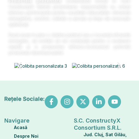
Proiectele prezentate
evidențiază modul în care
ConstructyX îmbină proiectarea responsabilă cu soluții
tehnice performante pentru rezultate măsurabile: eficiență
energetică, confort, calitate a aerului și timpi de execuție
optimizați.
Dacă aveți în plan o clădire publică sau o locuință eficientă
energetic, vă invităm să ne contactați pentru o evaluare
rapidă și o propunere tehnico-economică potrivită
proiectului dumneavoastră.
Rețele Sociale:
Navigare
S.C. ConstructyX
Consortium S.R.L.
Acasă
Jud. Cluj, Sat Gilău,
Despre Noi