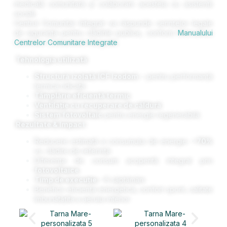
medicală comunitară și colaborării acesteia cu asistenții
sociali.
Centrul Comunitar Integrat va răspunde cerințelor legale
de siguranță pentru clădirile publice, conform
Manualului
Centrelor Comunitare Integrate
.
Tehnologia utilizată
Structură izolată ICF Izodom
– pentru performanță
termică ridicată
Tâmplărie eficientă termic
Ventilație cu recuperare de căldură
Sistem fotovoltaic
pentru energie regenerabilă
Rezultate & Impact
Reducere estimată a consumului de energie:
~70%
vs. clădire de referință
Diferența de consum acoperită integral prin
fotovoltaice
Timp de execuție:
~5 săptămâni
Beneficii: eficiență energetică, confort sporit, calitate
îmbunătățită a aerului interior